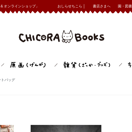
& オンラインショップ」
おしらせちこら │
書店さまへ
園・図書
ートバッグ