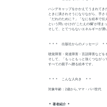
ハンデキャップをかかえてうまれてき
ときに潰されそうになりながら、手さ
「だれのために？」「なにを絵本で伝
という問いかけの“こたえの欄”が埋ま
そして、とてつもないエネルギーが湧
＊＊＊ 出版社からのメッセージ ＊
聴覚障害・発達障害・言語障害などを
そして、「もっともっと強くつながっ
すべての親子へ贈る絵本です。
＊＊＊ こんな人向き ＊＊
対象年齢：2歳から,ママ・パパ世代
＊ 著者紹介 ＊