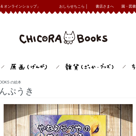
& オンラインショップ」
おしらせちこら │
書店さまへ
園・図書
BOOKS の絵本
んぷうき