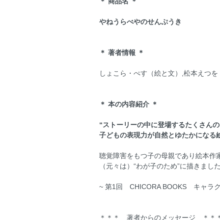
＊ 商品名 ＊
やねうらべやのせんぷうき
＊ 著者情報 ＊
しょこら・ぺす（絵と文）,松本えつを
＊ 本の内容紹介 ＊
“ストーリーの中に登場するたくさん
子どもの表現力が自然とゆたかになる絵
聴覚障害をもつ子の母親であり絵本作
（元々は）“わが子のため”に描きまし
~ 第1回 CHICORA BOOKS キ
＊＊＊ 著者からのメッセージ ＊＊