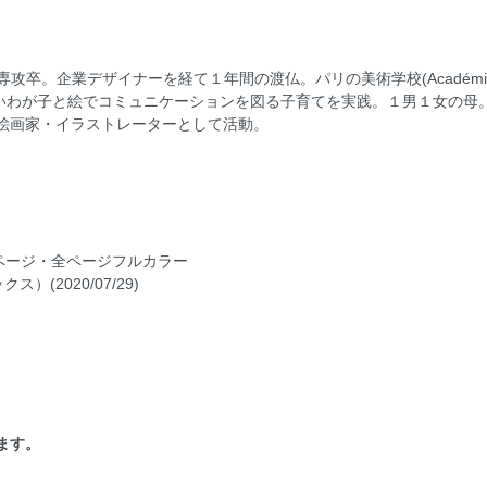
卒。企業デザイナーを経て１年間の渡仏。パリの美術学校(Académie Po
いわが子と絵でコミュニケーションを図る子育てを実践。１男１女の母
挿絵画家・イラストレーターとして活動。
2ページ・全ページフルカラー
ス）(2020/07/29)
けます。