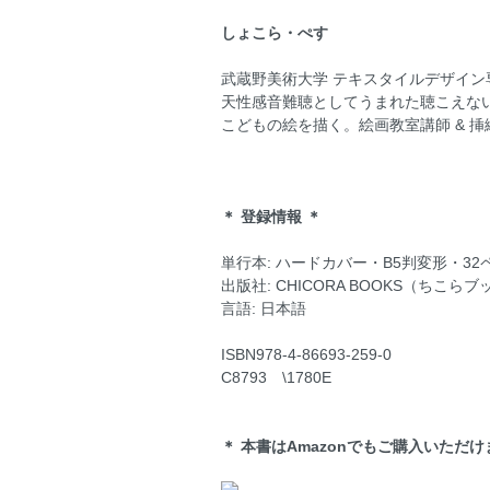
しょこら・ぺす
武蔵野美術大学 テキスタイルデザイン専攻
天性感音難聴としてうまれた聴こえな
こどもの絵を描く。絵画教室講師 & 
＊ 登録情報 ＊
単行本: ハードカバー・B5判変形・3
出版社: CHICORA BOOKS（ちこらブック
言語: 日本語
ISBN978-4-86693-259-0
C8793 \1780E
＊ 本書はAmazonでもご購入いただ