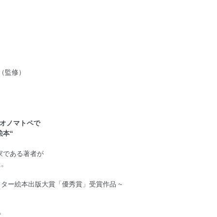
（監修）
のオノマトペで
本“
家である著者が
た。
ャラクター絵本出版大賞「優秀賞」受賞作品 ~
＊