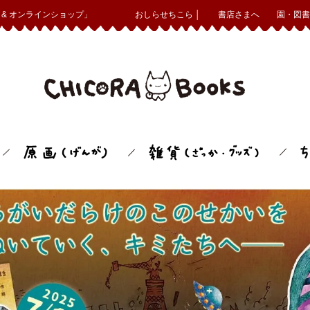
& オンラインショップ」
おしらせちこら │
書店さまへ
園・図書