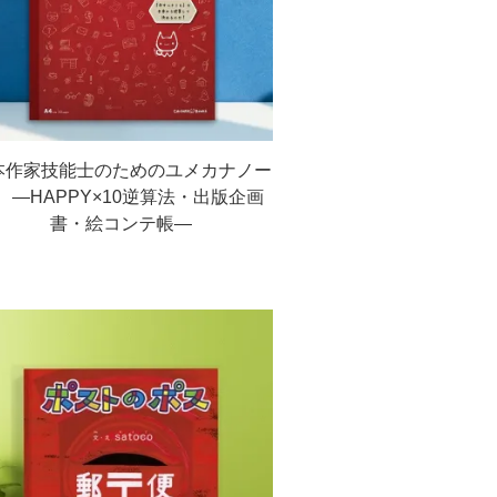
本作家技能士のためのユメカナノー
 ―HAPPY×10逆算法・出版企画
書・絵コンテ帳―