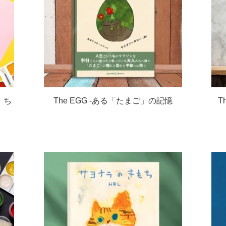
 ち
The EGG -ある「たまご」の記憶
T