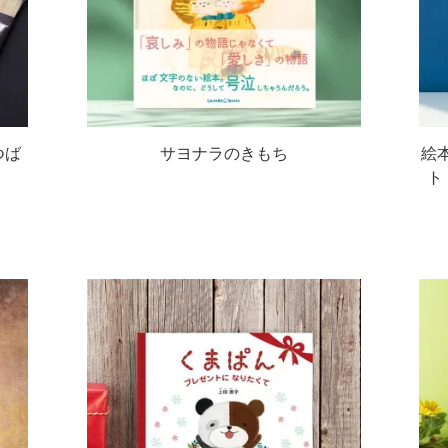
つば
サヨナラのきもち
絵
ト