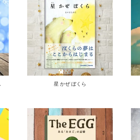
ん
星 かぜ ぼくら