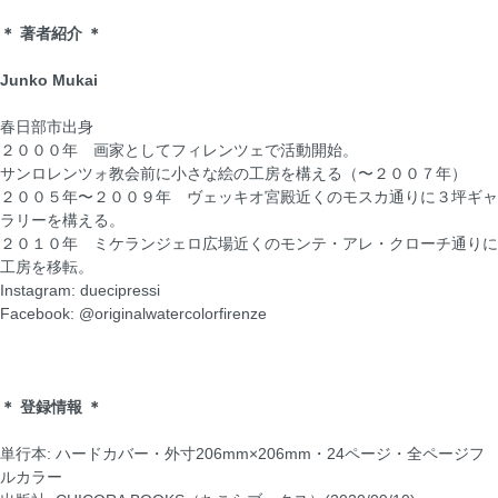
＊ 著者紹介 ＊
Junko Mukai
春日部市出身
２０００年 画家としてフィレンツェで活動開始。
サンロレンツォ教会前に小さな絵の工房を構える（〜２００７年）
２００５年〜２００９年 ヴェッキオ宮殿近くのモスカ通りに３坪ギャ
ラリーを構える。
２０１０年 ミケランジェロ広場近くのモンテ・アレ・クローチ通りに
工房を移転。
Instagram: duecipressi
Facebook: @originalwatercolorfirenze
＊ 登録情報 ＊
単行本: ハードカバー・外寸206mm×206mm・24ページ・全ページフ
ルカラー