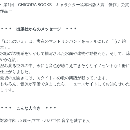
~ 第1回 CHICORA BOOKS キャラクター絵本出版大賞「佳作」受賞
作品 ~
＊＊＊ 出版社からのメッセージ ＊＊＊
『はしのいえ』は、実在のマンドリンバンドをモデルにした「うた絵
本」。
水彩の透明感を活かして描写された水面や建物や動物たち。そして、涼
やかな詞。
澄み渡る空気の中、今にも音色が聴こえてきそうなイノセントな１冊に
仕上がりました。
最後の見開きには、同タイトルの歌の楽譜が載っています。
もちろん、音源が準備できましたら、ニュースサイトにてお知らせいた
します。
＊＊＊ こんな人向き ＊＊＊
対象年齢：2歳〜,ママ・パパ世代,音楽を愛する人