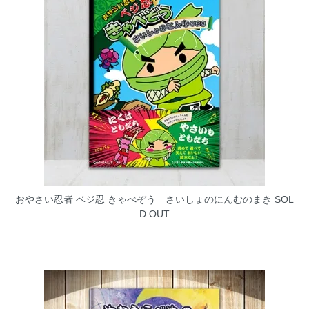
おやさい忍者 ベジ忍 きゃべぞう さいしょのにんむのまき
SOL
D OUT